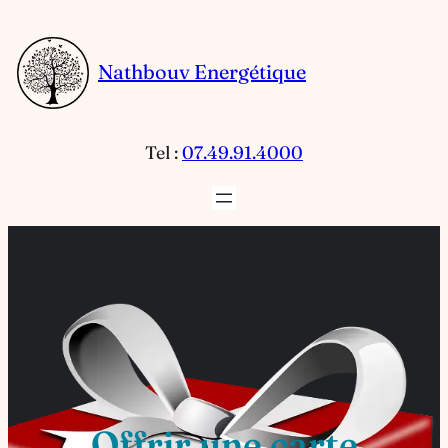
Aller
au
Nathbouv Energétique
contenu
Tel :
07.49.91.4000
Offrir une carte