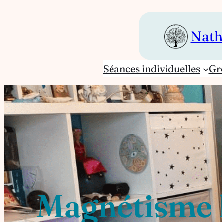
Aller
au
Nath
contenu
Séances individuelles
Gr
Magnétisme h