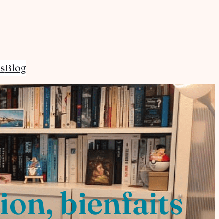
s
Blog
on, bienfaits