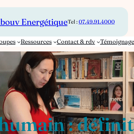
bouv Energétique
Tel :
07.49.91.4000
oupes
Ressources
Contact & rdv
Témoignage
umain : définiti