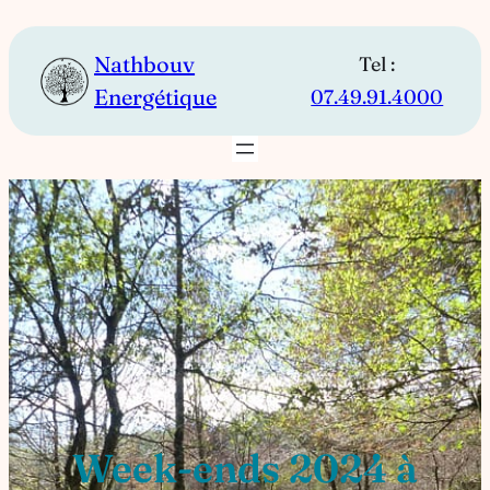
Aller
au
Nathbouv
Tel :
contenu
Energétique
07.49.91.4000
Week-ends 2024 à